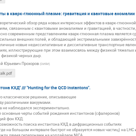
ы в кварк-глюонный плазме: гравитация и квантовые аномалии
теоретический обзор ряда новых интересных эффектов в кварк-глюонно
иям, связанным с квантовыми аномалиями и гравитацией, в частности,
асно современным представлениям кварк-глюонная плазма является с
сильных внешних полей, и обладающей экстремальными завихрённость
личные новые недиссипативные и диссипативные транспортные явлен
иях, иллюстрирующие при этом взаимосвязь между физикой тяжелых и
и физикой черных дыр.
ий Юрьевич Прохоров
(
ОИЯИ
)
alk.pdf
она КХД" //// "Hunting for the QCD instantons".
то классическое решение, описывающее
ду различными вакуумами.
а не наблюдался экспериментально.
основные черты событий рождения инстантонов (сфалеронов)
ий фон КХД.
озможность поиска инстантона КХД в дифракционных событиях
. где на большом интервале быстрот не образуется новых частиц) на LH
жду двумя гиперонами на коллайдере NICA.