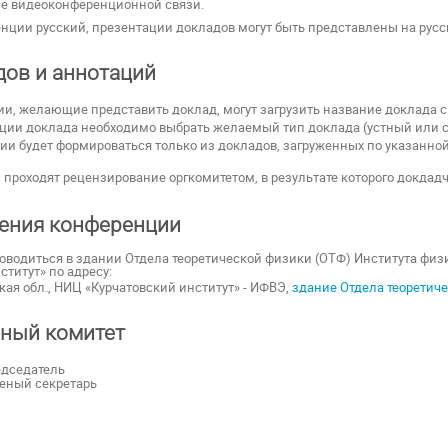
е видеоконференционной связи.
нции русский, презентации докладов могут быть представлены на русс
дов и аннотаций
и, желающие представить доклад, могут загрузить название доклада 
ации доклада необходимо выбрать желаемый тип доклада (устный или с
и будет формироваться только из докладов, загруженных по указанной
проходят рецензирование оргкомитетом, в результате которого докдад
ения конференции
оводиться в здании Отдела теоретической физики (ОТФ) Института физ
титут» по адресу:
ская обл., НИЦ «Курчатовский институт» - ИФВЭ,
здание Отдела теоретич
ный комитет
едседатель
ченый секретарь