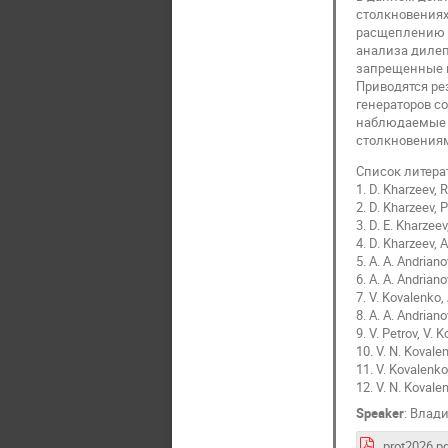
столкновениях
расщеплению м
анализа дилепт
запрещенные 
Приводятся ре
генераторов с
наблюдаемые с
столкновениям
Список литера
1. D. Kharzeev, R
2. D. Kharzeev, P
3. D. E. Kharzeev
4. D. Kharzeev, A
5. A. A. Andriano
6. A. A. Andriano
7. V. Kovalenko, 
8. A. A. Andriano
9. V. Petrov, V. 
10. V. N. Kovalen
11. V. Kovalenko
12. V. N. Kovale
Speaker
:
Влади
prot2026.p