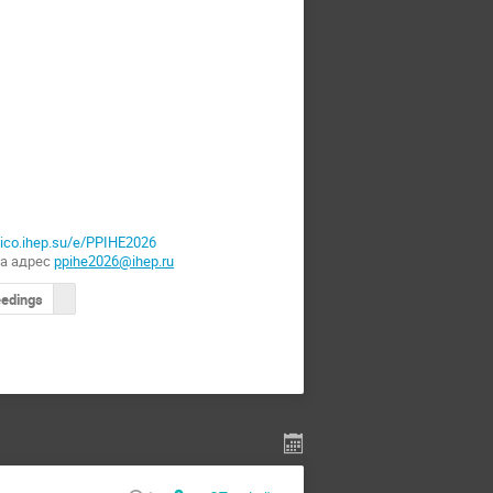
ndico.ihep.su/e/PPIHE2026
на адрес
ppi
he2026@ihep.ru
edings