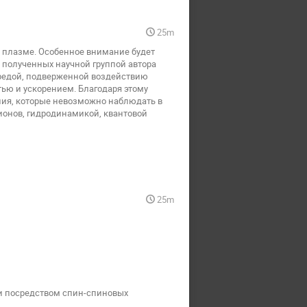
25m
й плазме. Особенное внимание будет
 полученных научной группой автора
редой, подверженной воздействию
ю и ускорением. Благодаря этому
ия, которые невозможно наблюдать в
онов, гидродинамикой, квантовой
25m
C и посредством спин-спиновых