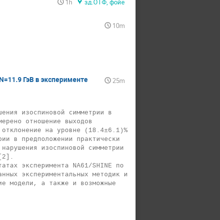
1h
зд.ОТФ, фойе
10m
N=11.9 ГэВ в эксперименте
25m
ения изоспиновой симметрии в 
ерено отношение выходов 
отклонение на уровне (18.4±6.1)% 
ии в предположении практически 
нарушения изоспиновой симметрии 
2]. 

нных экспериментальных методик и 
е модели, а также и возможные 