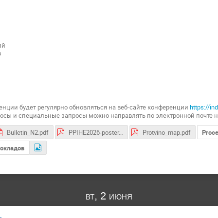
ий
в
нции будет регулярно обновляться на веб-сайте конференции
https://i
осы и специальные запросы можно направлять по электронной почте 
Bulletin_N2.pdf
PPIHE2026-poster.pdf
Protvino_map.pdf
Proce
докладов
вт, 2 июня