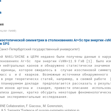
в
в
ия
ИЦ КИ - ПИЯФ
)
изотопической симметрии в столкновениях Ar+Sc при энергии √sN
а SPS
(Санкт-Петербургский государственный университет)
ей NA61/SHINE в ЦЕРН недавно были получены данные о наруш
лкновениях Ar+Sc  при энергии √sNN=11.9 ГэВ [1]. Было изм
и нейтральных каонов и обнаружено статистически значимое 
 единицы, которое ожидалось в  случае изоспиновой симметр
масс u  и d  кварков. Возможные источники обнаруженного  
 в ряде теоретическх статей, например, в свежей работе  [
ям ионов аргона и  скандия, привести описание  использова
ализа данных, кратко обсудить некоторые феноменологически
NE Collaboration, F. Giacosa , M. Gorenstein,
 & S. Samanta,"Evidence of isospin-symmetry violation in