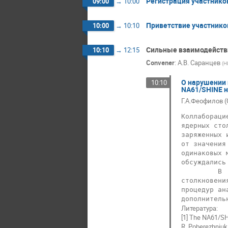
Регистрация участнико
09:00
→
10:00
Приветствие участнико
10:00
→
10:10
Сильные взаимодейств
10:10
→
12:15
Convener
:
А.В. Саранцев
(
Н
О нарушении 
10:10
NA61/SHINE н
Г.А.Феофилов 
Коллабораци
ядерных сто
заряженных 
от значения
одинаковых 
обсуждались
         В  планируемом докладе  предполагается рассказать о результатах эксперимента NA61/SHINE по 
столкновени
процедур ан
Литература:
[1] The NA61/SHI
R. Poberezhniuk,