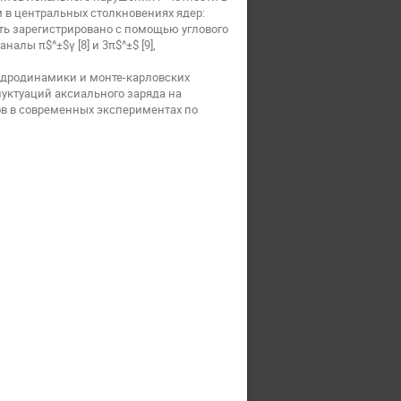
в центральных столкновениях ядер:
ть зарегистрировано с помощью углового
алы π$^±$γ [8] и 3π$^±$ [9],
идродинамики и монте-карловских
уктуаций аксиального заряда на
в в современных экспериментах по