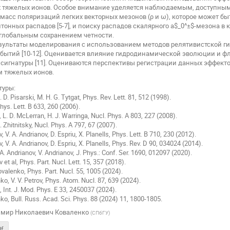
 тяжелых ионов. Особое внимание уделяется наблюдаемым, доступным 
асс поляризаций легких векторных мезонов (ρ и ω), которое может бы
онных распадов [5-7], и поиску распадов скалярного a$_0^±$​-мезона в кан
глобальным сохранением четности.
зультаты моделирования с использованием методов релятивистской г
обытий [10-12]. Оценивается влияние гидродинамической эволюции и фл
игнатуры [11]. Оцениваются перспективы регистрации данных эффекто
 тяжелых ионов.
туры:
. D. Pisarski, M. H. G. Tytgat, Phys. Rev. Lett. 81, 512 (1998).
hys. Lett. B 633, 260 (2006).
, L. D. McLerran, H. J. Warringa, Nucl. Phys. A 803, 227 (2008).
. Zhitnitsky, Nucl. Phys. A 797, 67 (2007).
v, V. A. Andrianov, D. Espriu, X. Planells, Phys. Lett. B 710, 230 (2012).
v, V. A. Andrianov, D. Espriu, X. Planells, Phys. Rev. D 90, 034024 (2014).
A. Andrianov, V. Andrianov, J. Phys.: Conf. Ser. 1690, 012097 (2020).
v et al, Phys. Part. Nucl. Lett. 15, 357 (2018).
Kovalenko, Phys. Part. Nucl. 55, 1005 (2024).
ko, V. V. Petrov, Phys. Atom. Nucl. 87, 639 (2024).
, Int. J. Mod. Phys. E 33, 2450037 (2024).
nko, Bull. Russ. Acad. Sci. Phys. 88 (2024) 11, 1800-1805.
мир Николаевич Коваленко
(
СПбГУ
)
df