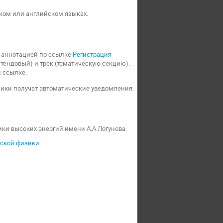
ком или английском языках.
с аннотацией по ссылке
Регистрация
тендовый) и трек (тематическую секцию).
 ссылке.
чики получат автоматические уведомления.
ики высоких энергий имени А.А.Логунова
еской физики
.