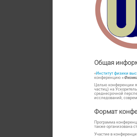
Общая инфор
«
Институт физики выс
конференцию
«
Физика
Целью конференции я
частиц)
на Ускоритель
среднесрочной перспе
исследований, соврем
Формат конф
Программа конференци
также организована ст
Участие в конференци