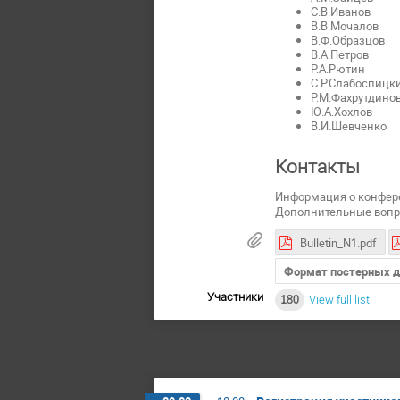
С.В.Иванов
В.В.Мочалов
В.Ф.Образцов
В.А.Петров
Р.А.Рютин
С.Р.Слабоспицк
Р.М.Фахрутдино
Ю.А.Хохлов
В.И.Шевченко
Контакты
Информация о конфере
Дополнительные вопр
Bulletin_N1.pdf
Формат постерных 
Участники
180
View full list