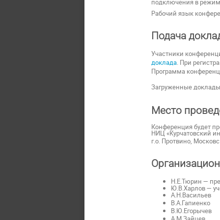
подключения в режим
Рабочий язык конфере
Подача докла
Участники конференци
доклада
. При регистр
Программа конференци
Загруженные доклады 
Место провед
Конференция будет пр
НИЦ «Курчатовский инс
г.о. Протвино, Москов
Организацион
Н.Е.Тюрин — пр
Ю.В.Харлов — у
А.Н.Васильев
В.А.Гапиенко
В.Ю.Егорычев
А.М.Зайцев