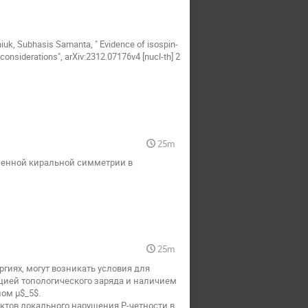
uk, Subhasis Samanta, " Evidence of isospin-
considerations", arXiv:2312.07176v4 [nucl-th] 2
25m
шенной киральной симметрии в
25m
гиях, могут возникать условия для
ацией топологического заряда и наличием
м μ$_5$​.
ктов локального нарушения P-четности в