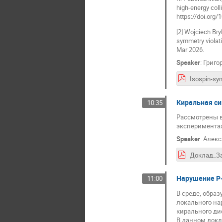
high-energy coll
https://doi.org
[2] Wojciech Br
symmetry violati
Mar 2026.
Speaker
:
Григо
Киральная си
10:35
Рассмотрены 
экспериментах 
Speaker
:
Алекс
Нарушение P-
11:00
В среде, обра
локального на
кирального ди
В данном докл