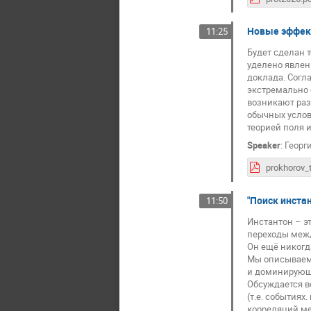
Новые эффект
11:25
Будет сделан 
уделено явлен
доклада. Согл
экстремально 
возникают раз
обычных услов
теорией поля 
Speaker
:
Георг
prokhorov_t
"Поиск инстант
11:50
Инстантон – э
переходы меж
Он ещё никогд
Мы описываем 
и доминирующ
Обсуждается в
(т.е. событиях
корреляций ме