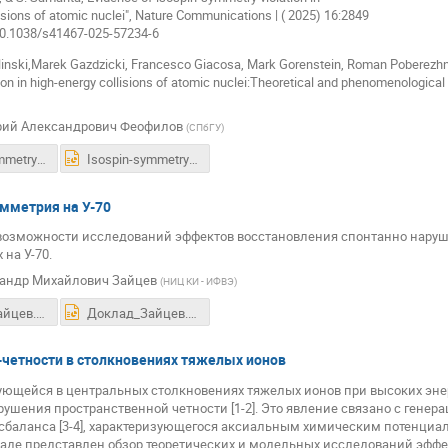
isions of atomic nuclei", Nature Communications | ( 2025) 16:2849
/10.1038/s41467-025-57234-6
ylinski,Marek Gazdzicki, Francesco Giacosa, Mark Gorenstein, Roman Poberezhni
on in high-energy collisions of atomic nuclei:Theoretical and phenomenological 
рий Александрович Феофилов
(
СПбГУ
)
Isospin-symmetry_violation_Feofilov_02-06-2026-f.pdf
Isospin-symmetry_violation_Feofilov_02-06-2026-f.pptx
мметрия на У-70
возможности исследований эффектов восстановления спонтанно нару
на У-70.
андр Михайлович Зайцев
(
НИЦ КИ - ИФВЭ
)
Доклад_Зайцев.pdf
Доклад_Зайцев.pptx
четности в столкновениях тяжелых ионов
зующейся в центральных столкновениях тяжелых ионов при высоких энер
рушения пространственной четности [1-2]. Это явление связано с генер
сбаланса [3-4], характеризующегося аксиальным химическим потенциало
аде представлен обзор теоретических и модельных исследований эффе