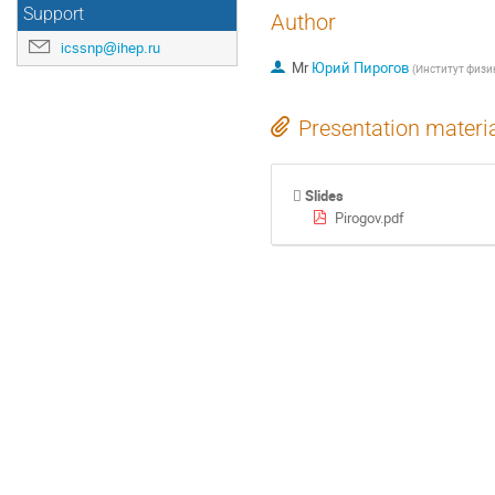
Support
Author
icssnp@ihep.ru
Mr
Юрий Пирогов
(
Институт физи
Presentation materi
Slides
Pirogov.pdf