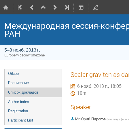
Международная сессия-конфер
РАН
5–8 нояб. 2013 г.
Europe/Moscow timezone
Event
Scalar graviton as da
Обзор
menu
Расписание
6 нояб. 2013 г., 18:05
Список докладов
10m
Author index
Speaker
Registration
Mr
Юрий Пирогов
(
Институт физик
Participant List