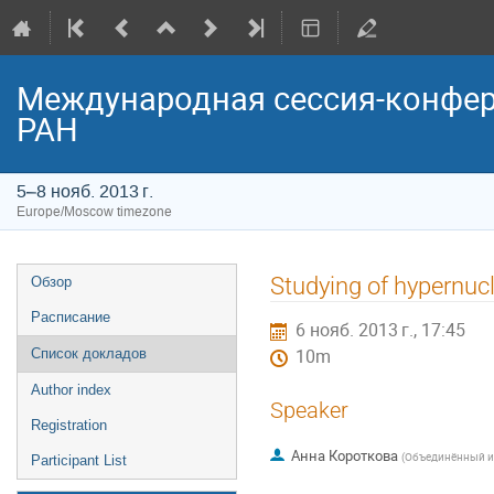
Международная сессия-конфер
РАН
5–8 нояб. 2013 г.
Europe/Moscow timezone
Event
Studying of hypernuc
Обзор
menu
Расписание
6 нояб. 2013 г., 17:45
Список докладов
10m
Author index
Speaker
Registration
Анна Короткова
(
Объединённый и
Participant List