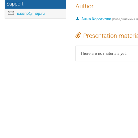
Support
Author
icssnp@ihep.ru
Анна Короткова
(
Объединённый и
Presentation materi
There are no materials yet.