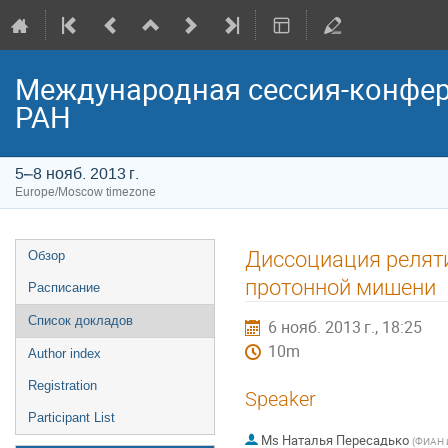
Международная сессия-конфер
РАН
5–8 нояб. 2013 г.
Europe/Moscow timezone
Event
Диссоциация реляти
Обзор
menu
протонной мишени
Расписание
Список докладов
6 нояб. 2013 г., 18:25
10m
Author index
Registration
Speaker
Participant List
Ms
Наталья Пересадько
(
ФИАН и