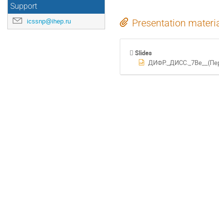
Support
icssnp@ihep.ru
Presentation materi
Slides
ДИФР._ДИСС._7Be__(Пе