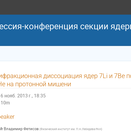
ессия-конференция секции яде
ифракционная диссоциация ядер 7Li и 7Be п
He на протонной мишени
6 нояб. 2013 г., 18:35
10m
eaker
Mr
Владимир Фетисов
(
Физический институт им. П.Н.Лебедева РАН
)