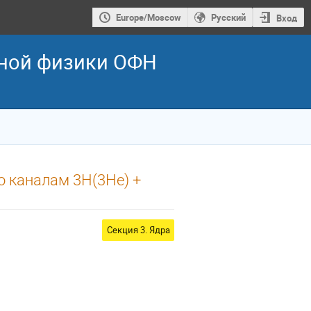
Europe/Moscow
Русский
Вход
рной физики ОФН
о каналам 3H(3He) +
Секция 3. Ядра