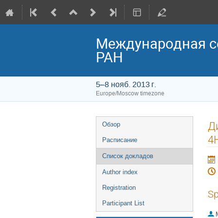
Международная с
РАН
5–8 нояб. 2013 г.
Europe/Moscow timezone
Event
Д
Обзор
menu
4
Расписание
Список докладов
Author index
Registration
Sp
Participant List